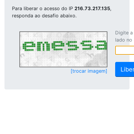
Para liberar o acesso
do IP
216.73.217.135
,
responda ao desafio abaixo.
Digite 
lado no
[trocar imagem]