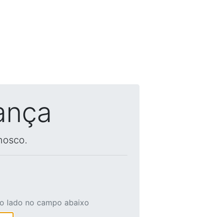
ança
nosco.
ao lado no campo abaixo