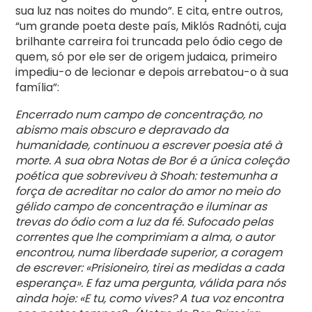
sua luz nas noites do mundo”. E cita, entre outros,
“um grande poeta deste país, Miklós Radnóti, cuja
brilhante carreira foi truncada pelo ódio cego de
quem, só por ele ser de origem judaica, primeiro
impediu-o de lecionar e depois arrebatou-o à sua
família”:
Encerrado num campo de concentração, no
abismo mais obscuro e depravado da
humanidade, continuou a escrever poesia até à
morte. A sua obra Notas de Bor é a única coleção
poética que sobreviveu à Shoah: testemunha a
força de acreditar no calor do amor no meio do
gélido campo de concentração e iluminar as
trevas do ódio com a luz da fé. Sufocado pelas
correntes que lhe comprimiam a alma, o autor
encontrou, numa liberdade superior, a coragem
de escrever: «Prisioneiro, tirei as medidas a cada
esperança». E faz uma pergunta, válida para nós
ainda hoje: «E tu, como vives? A tua voz encontra