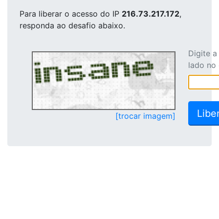
Para liberar o acesso
do IP
216.73.217.172
,
responda ao desafio abaixo.
Digite 
lado no
[trocar imagem]