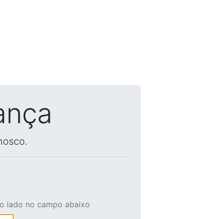
ança
nosco.
ao lado no campo abaixo