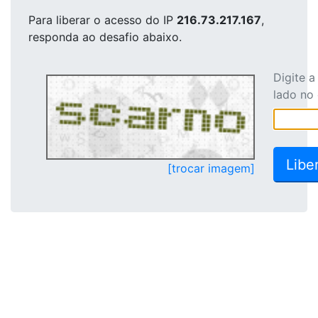
Para liberar o acesso
do IP
216.73.217.167
,
responda ao desafio abaixo.
Digite 
lado no
[trocar imagem]